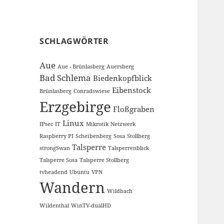
SCHLAGWÖRTER
Aue
Aue - Brünlasberg
Auersberg
Bad Schlema
Biedenkopfblick
Eibenstock
Brünlasberg
Conradswiese
Erzgebirge
Floßgraben
Linux
IPsec
IT
Mikrotik
Netzwerk
Raspberry PI
Scheibenberg
Sosa
Stollberg
Talsperre
strongSwan
Talsperrenblick
Talsperre Sosa
Talsperre Stollberg
tvheadend
Ubuntu
VPN
Wandern
Wildbach
Wildenthal
WinTV-dualHD