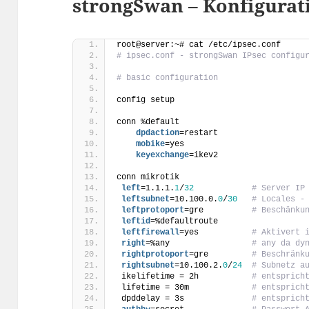
strongSwan – Konfigurat
root@server:~# cat /etc/ipsec.conf
# ipsec.conf - strongSwan IPsec configu
# basic configuration
config setup
conn %default
    dpdaction
=restart
    mobike
=yes
    keyexchange
=ikev2
conn mikrotik
 left
=1.1.1.
1
/
32
# Server IP
 leftsubnet
=10.100.0.
0
/
30
# Locales -
 leftprotoport
=gre          
# Beschänku
 leftid
=%defaultroute
 leftfirewall
=yes           
# Aktivert 
 right
=%any                 
# any da dy
 rightprotoport
=gre         
# Beschränk
 rightsubnet
=10.100.2.
0
/
24
# Subnetz a
 ikelifetime = 2h           
# entsprich
 lifetime = 30m             
# entsprich
 dpddelay = 3s              
# entsprich