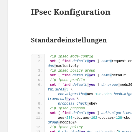
IPsec Konfiguration
Standardeinstellungen
/ip ipsec mode-config
set
[
find
default
=
yes
]
name
=
request-o
dns
=
exclusively
/ip ipsec policy group
set
[
find
default
=
yes
]
name
=
default
/ip ipsec profile
set
[
find
default
=
yes
]
dh-group
=
modp2
failures
=
5
 \
enc-algorithm
=
aes-
128
,
3
des
hash-alg
traversal
=
yes
 \
proposal-check
=
obey
/ip ipsec proposal
set
[
find
default
=
yes
]
auth-algorithm
    aes-
256
-cbc,aes-
192
-cbc,aes-
128
-cbc
group
=
modp1024
/ip ipsec policy