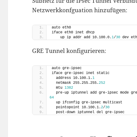
Subnetz für die IPsec Tunnel Verbind
Netzwerkkonfguation hinzufügen:
auto eth0
iface eth0 inet dhcp
    up ip addr add 10.100.0.
1
/
30
 dev et
GRE Tunnel konfigurieren:
auto gre-ipsec
iface gre-ipsec inet static
  address 10.100.1.
1
  netmask 255.255.255.
252
  mtu 
1382
  pre-up iptunnel add gre-ipsec mode gr
64
  up ifconfig gre-ipsec multicast
  pointopoint 10.100.1.
2
/
30
  post-down iptunnel del gre-ipsec