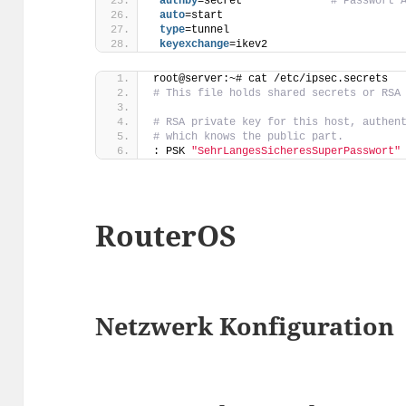
 authby
=secret              
# Passwort 
 auto
=start
 type
=tunnel
 keyexchange
=ikev2
root@server:~# cat /etc/ipsec.secrets 
# This file holds shared secrets or RSA
# RSA private key for this host, authen
# which knows the public part.
: PSK 
"SehrLangesSicheresSuperPasswort"
RouterOS
Netzwerk Konfiguration