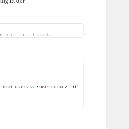
ung in der
h0  
# IPsec Tunnel Subnetz
e local 10.100.0.
1
 remote 10.100.2.
1
 ttl 