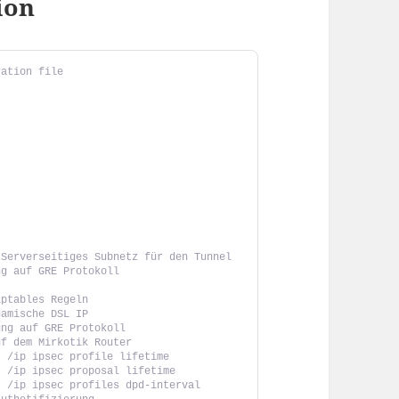
ion
ration file
 Serverseitiges Subnetz für den Tunnel
ng auf GRE Protokoll
iptables Regeln
namische DSL IP
ung auf GRE Protokoll
uf dem Mirkotik Router
t /ip ipsec profile lifetime
t /ip ipsec proposal lifetime
t /ip ipsec profiles dpd-interval