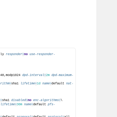
nly 
responder
=
no
use-responder-
048,modp1024 
dpd-interval
=
2
m
dpd-maximum-
orithm
=
sha1 
lifetime
=
1
d
name
=
default 
nat-
s
=
sha1 
disabled
=
no
enc-algorithms
=
\
 
lifetime
=
30
m
name
=
default 
pfs-