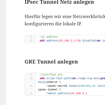
IPsec Tunnel Netz anlegen
Hierfür legen wir eine Netzwerkbrück
konfigurieren die lokale IP.
/ip address
add
address
=
10.100.2.1/30
disabled
=
no
i
GRE Tunnel anlegen
/interface gre
add
allow-fast-path
=
no
clamp-tcp-mss
=
ye
dscp
=
inherit \
    !ipsec-secret 
keepalive
=
10
s
,
10
loca
ipsec-tunnel \
remote-address
=
10.100.0.1