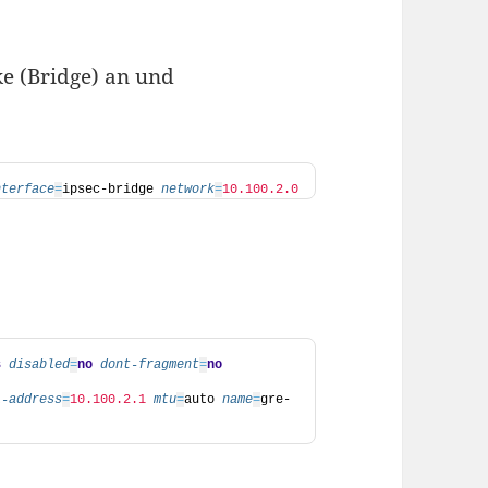
e (Bridge) an und
nterface
=
ipsec-bridge 
network
=
10.100.2.0
s
disabled
=
no
dont-fragment
=
no
l-address
=
10.100.2.1
mtu
=
auto 
name
=
gre-