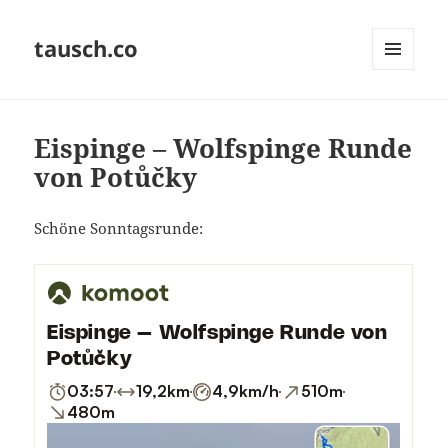
tausch.co
MENÜ
UND
WIDGETS
Eispinge – Wolfspinge Runde
von Potůčky
Schöne Sonntagsrunde: